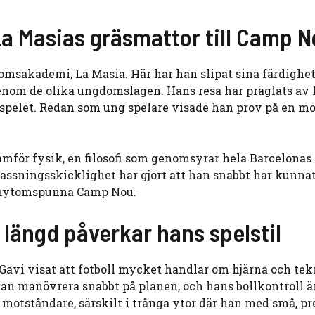
 La Masias gräsmattor till Camp 
msakademi, La Masia. Här har han slipat sina färdighe
genom de olika ungdomslagen. Hans resa har präglats av 
r spelet. Redan som ung spelare visade han prov på en m
framför fysik, en filosofi som genomsyrar hela Barcelonas
passningsskicklighet har gjort att han snabbt har kunnat
n mytomspunna Camp Nou.
s längd påverkar hans spelstil
 Gavi visat att fotboll mycket handlar om hjärna och te
an manövrera snabbt på planen, och hans bollkontroll ä
 motståndare, särskilt i trånga ytor där han med små, pr