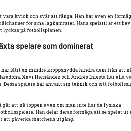
tt vara kvick och svår att fånga. Han har även en förmåg
ålchanser för sina lagkamrater. Hans spelstil är ett bev
t lyckas på fotbollsplanen.
tväxta spelare som dominerat
e har låtit en mindre kroppshydda hindra dem från att n
aradona, Xavi Hernández och Andrés Iniesta har alla va
. Dessa spelare har använt sin teknik och sitt fotbollss
det går att nå toppen även om man inte har de fysiska
bollsspelare. Han delar deras förmåga att se spelet ur 
ör att påverka matchens utgång.