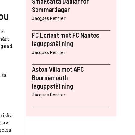
Smaksatta Dadlar för
Sommardagar
Nou
Jacques Perrier
ter
FC Lorient mot FC Nantes
hårt
laguppställning
ognad
Jacques Perrier
Aston Villa mot AFC
 ta
Bournemouth
laguppställning
Jacques Perrier
kniska
r av
ecisa