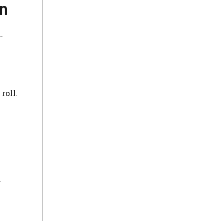
en
.
roll.
n