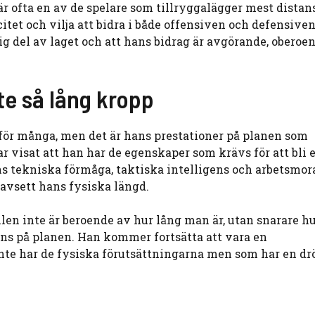
r ofta en av de spelare som tillryggalägger mest distan
tet och vilja att bidra i både offensiven och defensiven
tig del av laget och att hans bidrag är avgörande, oberoe
nte så lång kropp
 för många, men det är hans prestationer på planen som
r visat att han har de egenskaper som krävs för att bli 
s tekniska förmåga, taktiska intelligens och arbetsmora
oavsett hans fysiska längd.
len inte är beroende av hur lång man är, utan snarare h
ens på planen. Han kommer fortsätta att vara en
inte har de fysiska förutsättningarna men som har en d