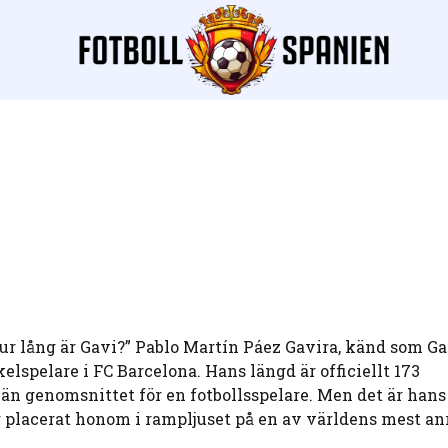
hur lång är Gavi?” Pablo Martín Páez Gavira, känd som Gav
elspelare i FC Barcelona. Hans längd är officiellt 173
 än genomsnittet för en fotbollsspelare. Men det är hans
r placerat honom i rampljuset på en av världens mest an