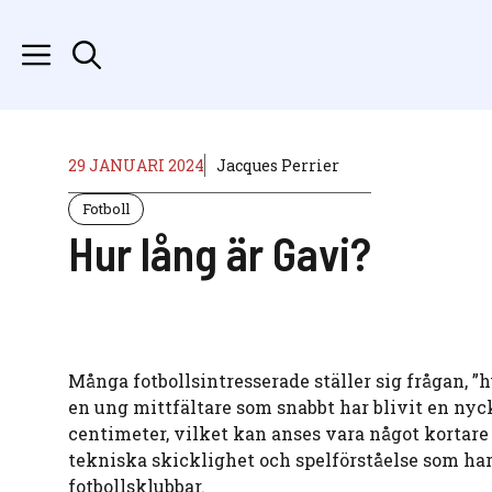
Hoppa
till
innehåll
29 JANUARI 2024
Jacques Perrier
Fotboll
Hur lång är Gavi?
Många fotbollsintresserade ställer sig frågan, ”
en ung mittfältare som snabbt har blivit en nyck
centimeter, vilket kan anses vara något kortare
tekniska skicklighet och spelförståelse som ha
fotbollsklubbar.