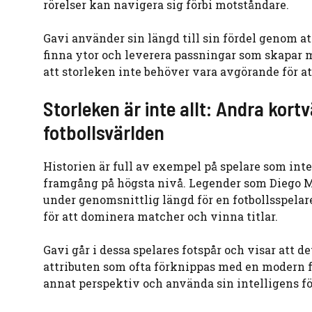
rörelser kan navigera sig förbi motståndare.
Gavi använder sin längd till sin fördel genom a
finna ytor och leverera passningar som skapar m
att storleken inte behöver vara avgörande för at
Storleken är inte allt: Andra kor
fotbollsvärlden
Historien är full av exempel på spelare som int
framgång på högsta nivå. Legender som Diego M
under genomsnittlig längd för en fotbollsspelare
för att dominera matcher och vinna titlar.
Gavi går i dessa spelares fotspår och visar att 
attributen som ofta förknippas med en modern fot
annat perspektiv och använda sin intelligens f