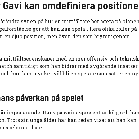
r Gavi kan omdefiniera position
förändra synen på hur en mittfältare bör agera på planen
förståelse gör att han kan spela i flera olika roller på
rån en djup position, men även den som bryter igenom
lla mittfältsegenskaper med en mer offensiv och teknisk 
match samtidigt som han bidrar med avgörande insatser
, och han kan mycket väl bli en spelare som sätter en ny
r hans påverkan på spelet
 är imponerande. Hans passningsprocent är hög, och ha
. Trots sin unga ålder har han redan visat att han kan
a spelarna i laget.