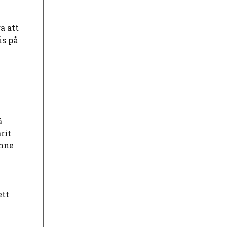
a att
is på
å
rit
inne
ett