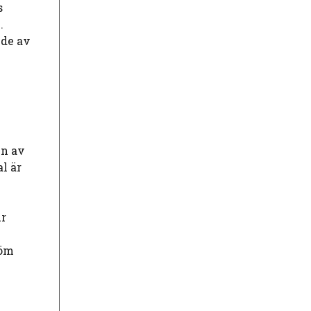
s
.
nde av
en av
l är
ur
röm