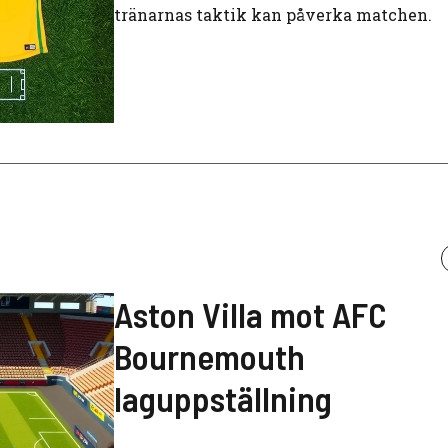
tränarnas taktik kan påverka matchen.
Aston Villa mot AFC
Bournemouth
laguppställning