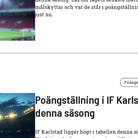
målskyttar och var de står i poängställn
just nu.
Poängs
Poängställning i IF Karl
denna säsong
IF Karlstad ligger högt i tabellen denna s