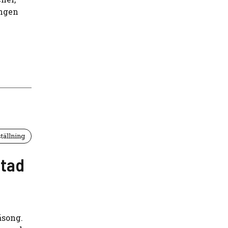
ingen
tällning
stad
äsong.