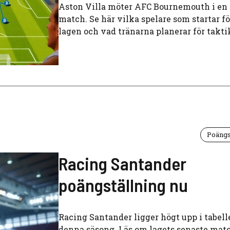
Aston Villa möter AFC Bournemouth i en 
match. Se här vilka spelare som startar f
lagen och vad tränarna planerar för takti
Poängs
Racing Santander
poängställning nu
Racing Santander ligger högt upp i tabell
denna säsong. Läs om lagets senaste matc