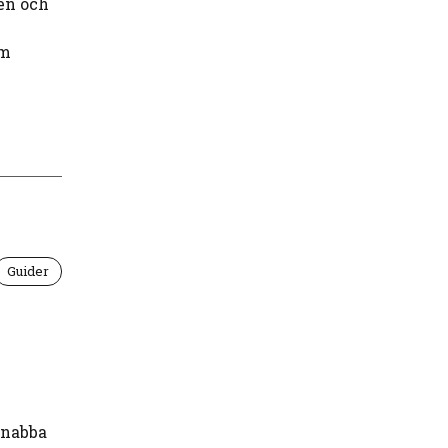
en och
om
Guider
snabba