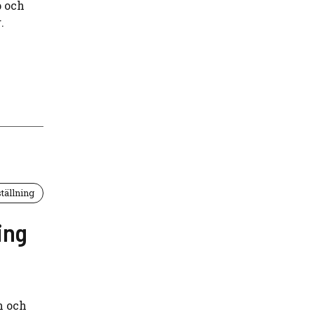
p och
.
tällning
ing
n och