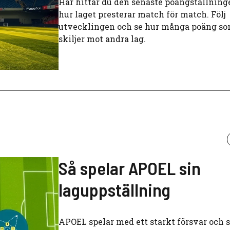
Här hittar du den senaste poängställning
hur laget presterar match för match. Följ
utvecklingen och se hur många poäng s
skiljer mot andra lag.
Så spelar APOEL sin
laguppställning
APOEL spelar med ett starkt försvar och 