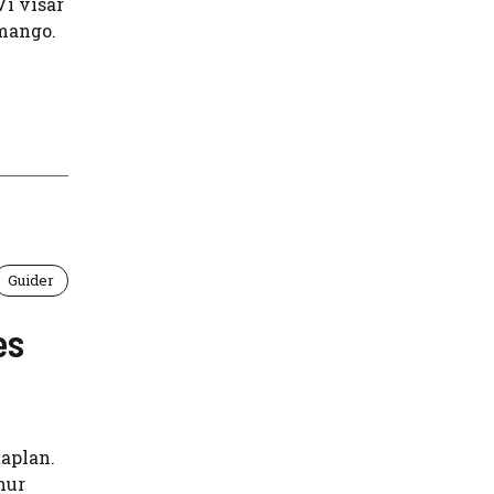
Vi visar
 mango.
Guider
es
taplan.
hur