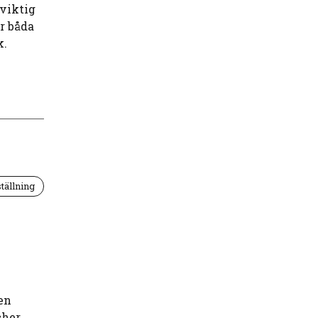
viktig
ör båda
k.
tällning
en
her,