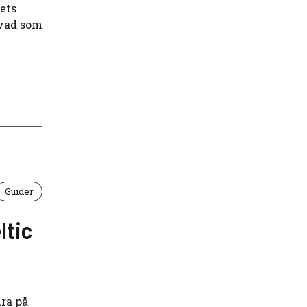
ets
 vad som
Guider
ltic
ra på