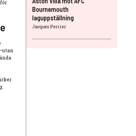
Aston Villa mot AFC
för
Bournemouth
laguppställning
re
Jacques Perrier
e
o—utan
vända
d
ärker
g.