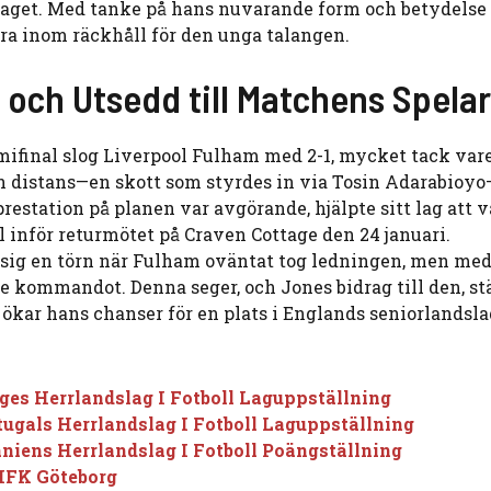
dslaget. Med tanke på hans nuvarande form och betydelse 
vara inom räckhåll för den unga talangen.
 och Utsedd till Matchens Spela
ifinal slog Liverpool Fulham med 2-1, mycket tack var
från distans—en skott som styrdes in via Tosin Adarabioy
prestation på planen var avgörande, hjälpte sitt lag att 
l inför returmötet på Craven Cottage den 24 januari.
 sig en törn när Fulham oväntat tog ledningen, men me
e kommandot. Denna seger, och Jones bidrag till den, st
 ökar hans chanser för en plats i Englands seniorlandsla
ges Herrlandslag I Fotboll Laguppställning
tugals Herrlandslag I Fotboll Laguppställning
aniens Herrlandslag I Fotboll Poängställning
 IFK Göteborg