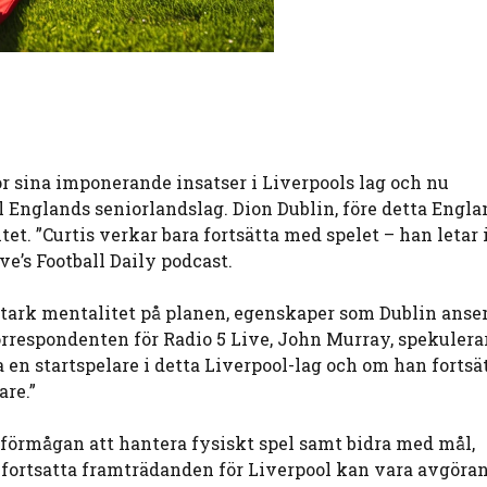
r sina imponerande insatser i Liverpools lag och nu
ll Englands seniorlandslag. Dion Dublin, före detta Engla
tet. ”Curtis verkar bara fortsätta med spelet – han letar 
ve’s Football Daily podcast.
stark mentalitet på planen, egenskaper som Dublin anse
orrespondenten för Radio 5 Live, John Murray, spekulera
a en startspelare i detta Liverpool-lag och om han fortsä
re.”
förmågan att hantera fysiskt spel samt bidra med mål,
fortsatta framträdanden för Liverpool kan vara avgöra