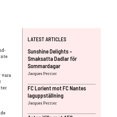
LATEST ARTICLES
nd-
Sunshine Delights –
inte
Smaksatta Dadlar för
Sommardagar
Jacques Perrier
r vara
r
FC Lorient mot FC Nantes
tter
laguppställning
Jacques Perrier
nde