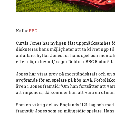
Källa:
BBC
Curtis Jones har nyligen fått uppmärksamhet fö
diskuteras hans möjligheter att ta klivet upp ti
anfallare, hyllar Jones för hans spel och mentali
efter några lovord,” säger Dublin i BBC Radio 5 Li
Jones har visat prov på motståndskraft och en 
avgörande för en spelare på hög nivå. Fotbollsk
även i Jones framtid: ”Om han fortsätter att var
att imponera, då kommer han att vara en utmana
Som en viktig del av Englands U21-lag och med 
framstår Jones som en mångsidig spelare. Hans 