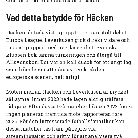
stor för att kunna göra något åt saken.
Vad detta betydde för Häcken
Häcken slutade sist i grupp H trots en stolt debut i
Europa League. Leverkusen gick direkt vidare och
toppad gruppen med överlägsenhet. Svenska
klubben fick lämna turneringen och återgå till
Allsvenskan. Det var en kall dusch för ett ungt lag
som drömde om att göra avtryck på den
europeiska scenen, helt ärligt.
Möten mellan Häcken och Leverkusen är mycket
sällsynta. Innan 2023 hade lagen aldrig träffats
tidigare. Efter dessa två matcher hösten 2023 finns
ingen planerad framtida möte rapporterad före
2026. För den intresserade fotbollsfanatiker kan
dessa matcher tas fram på repris via
streamingsajter och arkiv för att analysera två