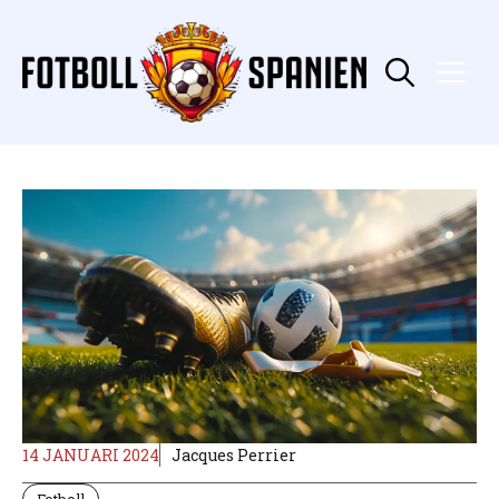
Hoppa
till
innehåll
Me
14 JANUARI 2024
Jacques Perrier
Fotboll