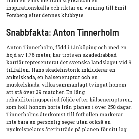
fram en väns mentala styrka som en
inspirationskälla och riktar en varning till Emil
Forsberg efter dennes klubbyte.
Snabbfakta: Anton Tinnerholm
Anton Tinnerholm, född i Linköping och med en
höjd av 1,76 meter, har trots en skadedrabbad
karriär representerat det svenska landslaget vid 9
tillfällen. Hans skadehistorik inkluderar en
ankelskada, en hälseneruptur och en
muskelskada, vilka sammanlagt tvingat honom
att stå över 39 matcher. En lång
rehabiliteringsperiod följde efter hälsenerupturen,
som höll honom borta från planen i över 250 dagar.
Tinnerholms återkomst till fotbollen markerar
inte bara en personlig seger utan också en
nyckelspelares återinträde på planen för sitt lag.